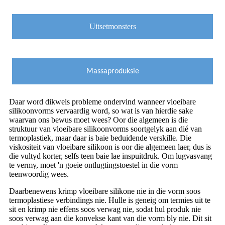
Uitsetmonsters
Massaproduksie
Daar word dikwels probleme ondervind wanneer vloeibare
silikoonvorms vervaardig word, so wat is van hierdie sake
waarvan ons bewus moet wees? Oor die algemeen is die
struktuur van vloeibare silikoonvorms soortgelyk aan dié van
termoplastiek, maar daar is baie beduidende verskille. Die
viskositeit van vloeibare silikoon is oor die algemeen laer, dus is
die vultyd korter, selfs teen baie lae inspuitdruk. Om lugvasvang
te vermy, moet 'n goeie ontlugtingstoestel in die vorm
teenwoordig wees.
Daarbenewens krimp vloeibare silikone nie in die vorm soos
termoplastiese verbindings nie. Hulle is geneig om termies uit te
sit en krimp nie effens soos verwag nie, sodat hul produk nie
soos verwag aan die konvekse kant van die vorm bly nie. Dit sit