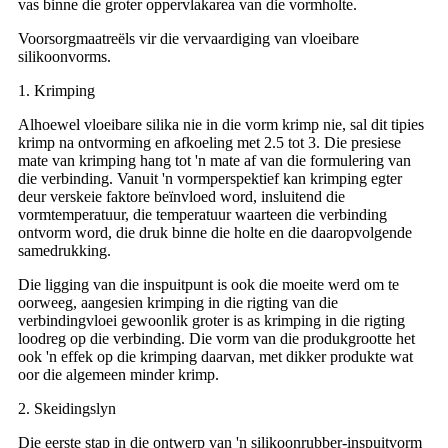
vas binne die groter oppervlakarea van die vormholte.
Voorsorgmaatreëls vir die vervaardiging van vloeibare
silikoonvorms.
1. Krimping
Alhoewel vloeibare silika nie in die vorm krimp nie, sal dit tipies
krimp na ontvorming en afkoeling met 2.5 tot 3. Die presiese
mate van krimping hang tot 'n mate af van die formulering van
die verbinding. Vanuit 'n vormperspektief kan krimping egter
deur verskeie faktore beïnvloed word, insluitend die
vormtemperatuur, die temperatuur waarteen die verbinding
ontvorm word, die druk binne die holte en die daaropvolgende
samedrukking.
Die ligging van die inspuitpunt is ook die moeite werd om te
oorweeg, aangesien krimping in die rigting van die
verbindingvloei gewoonlik groter is as krimping in die rigting
loodreg op die verbinding. Die vorm van die produkgrootte het
ook 'n effek op die krimping daarvan, met dikker produkte wat
oor die algemeen minder krimp.
2. Skeidingslyn
Die eerste stap in die ontwerp van 'n silikoonrubber-inspuitvorm