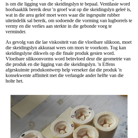
is om die ligging van die skeidingslyn te bepaal. Ventilasie word
hoofsaaklik bereik deur 'n groef wat op die skeidingslyn geleë is,
wat in die area geleë moet wees waar die ingespuite rubber
uiteindelik sal bereik, om sodoende die vorming van lugborrels te
vermy en die verlies aan sterkte in die gebonde voeg te
verminder.
As gevolg van die lae viskositeit van die vloeibare silikoon, moet
die skeidingslyn akkuraat wees om mors te voorkom. Tog kan
skeidingslyne dikwels op die finale produk gesien word.
Vloeibare silikoonvorms word beïnvloed deur die geometrie van
die produk en die ligging van die skeidingslyn. 'n Effens
afgeskuinste produkontwerp help verseker dat die produk 'n
konsekwente affiniteit met die verlangde ander helfte van die
holte het.