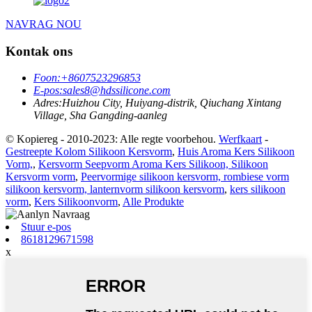
NAVRAG NOU
Kontak ons
Foon:
+8607523296853
E-pos:
sales8@hdssilicone.com
Adres:
Huizhou City, Huiyang-distrik, Qiuchang Xintang
Village, Sha Gangding-aanleg
© Kopiereg - 2010-2023: Alle regte voorbehou.
Werfkaart
-
Gestreepte Kolom Silikoon Kersvorm
,
Huis Aroma Kers Silikoon
Vorm,
,
Kersvorm Seepvorm Aroma Kers Silikoon, Silikoon
Kersvorm vorm
,
Peervormige silikoon kersvorm, rombiese vorm
silikoon kersvorm, lanternvorm silikoon kersvorm
,
kers silikoon
vorm
,
Kers Silikoonvorm
,
Alle Produkte
Stuur e-pos
8618129671598
x