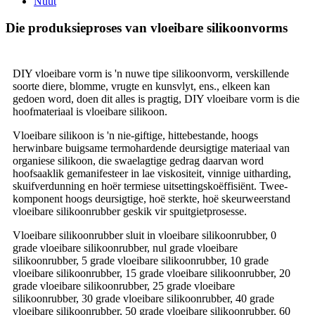
Nuut
Die produksieproses van vloeibare silikoonvorms
DIY vloeibare vorm is 'n nuwe tipe silikoonvorm, verskillende
soorte diere, blomme, vrugte en kunsvlyt, ens., elkeen kan
gedoen word, doen dit alles is pragtig, DIY vloeibare vorm is die
hoofmateriaal is vloeibare silikoon.
Vloeibare silikoon is 'n nie-giftige, hittebestande, hoogs
herwinbare buigsame termohardende deursigtige materiaal van
organiese silikoon, die swaelagtige gedrag daarvan word
hoofsaaklik gemanifesteer in lae viskositeit, vinnige uitharding,
skuifverdunning en hoër termiese uitsettingskoëffisiënt. Twee-
komponent hoogs deursigtige, hoë sterkte, hoë skeurweerstand
vloeibare silikoonrubber geskik vir spuitgietprosesse.
Vloeibare silikoonrubber sluit in vloeibare silikoonrubber, 0
grade vloeibare silikoonrubber, nul grade vloeibare
silikoonrubber, 5 grade vloeibare silikoonrubber, 10 grade
vloeibare silikoonrubber, 15 grade vloeibare silikoonrubber, 20
grade vloeibare silikoonrubber, 25 grade vloeibare
silikoonrubber, 30 grade vloeibare silikoonrubber, 40 grade
vloeibare silikoonrubber, 50 grade vloeibare silikoonrubber, 60