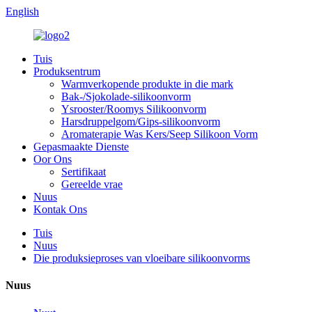
English
Tuis
Produksentrum
Warmverkopende produkte in die mark
Bak-/Sjokolade-silikoonvorm
Ysrooster/Roomys Silikoonvorm
Harsdruppelgom/Gips-silikoonvorm
Aromaterapie Was Kers/Seep Silikoon Vorm
Gepasmaakte Dienste
Oor Ons
Sertifikaat
Gereelde vrae
Nuus
Kontak Ons
Tuis
Nuus
Die produksieproses van vloeibare silikoonvorms
Nuus