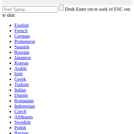
Druk Enter om te soek of ESC om
te sluit
English
French
German
Portuguese
Spanish
Russian
Japanese
Korean
Arabic
Irish
Greek
Turkish
Italian
Danish
Romanian
Indonesian
Czech
Afrikaans
Swedish
Polish
Basque